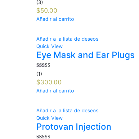
Valorado en
(3)
5.00
de 5
$
50.00
Añadir al carrito
Añadir a la lista de deseos
Quick View
Eye Mask and Ear Plugs
Valorado en
(1)
5.00
de 5
$
300.00
Añadir al carrito
Añadir a la lista de deseos
Quick View
Protovan Injection