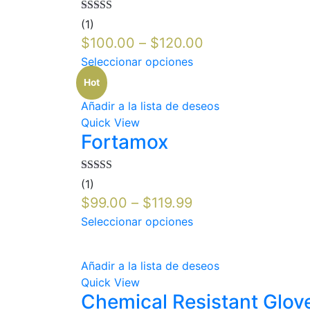
Valorado en
(1)
5.00
de 5
$
100.00
–
$
120.00
Seleccionar opciones
Hot
Añadir a la lista de deseos
Quick View
Fortamox
Valorado en
(1)
5.00
de 5
$
99.00
–
$
119.99
Seleccionar opciones
Añadir a la lista de deseos
Quick View
Chemical Resistant Glov