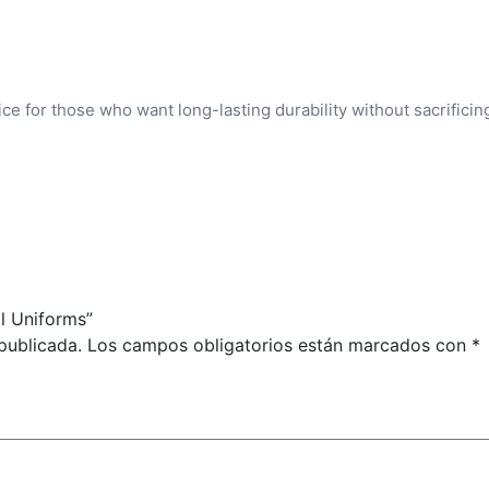
e for those who want long-lasting durability without sacrifici
l Uniforms”
publicada.
Los campos obligatorios están marcados con
*