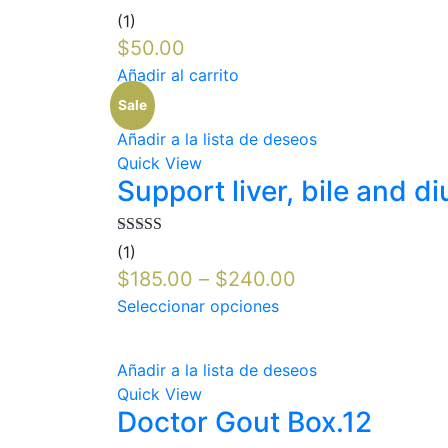
Valorado en
(1)
5.00
de 5
$
50.00
Añadir al carrito
Sale
Añadir a la lista de deseos
Quick View
Support liver, bile and di
Valorado en
(1)
5.00
de 5
$
185.00
–
$
240.00
Seleccionar opciones
Añadir a la lista de deseos
Quick View
Doctor Gout Box.12