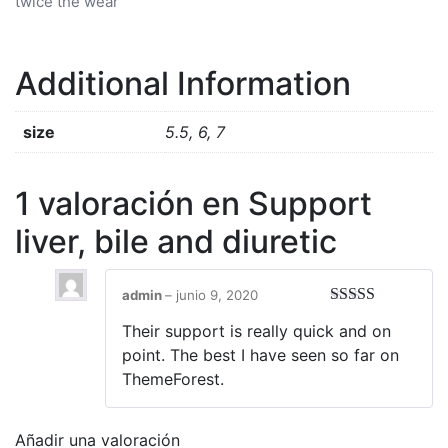
twice the wear
Additional Information
size
5.5, 6, 7
1 valoración en
Support
liver, bile and diuretic
admin
–
junio 9, 2020
Valorado en
Their support is really quick and on
5
de 5
point. The best I have seen so far on
ThemeForest.
Añadir una valoración