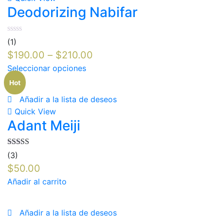
Deodorizing Nabifar
(1)
$
190.00
–
$
210.00
Seleccionar opciones
Hot
Añadir a la lista de deseos
Quick View
Adant Meiji
Valorado en
(3)
5.00
de 5
$
50.00
Añadir al carrito
Añadir a la lista de deseos