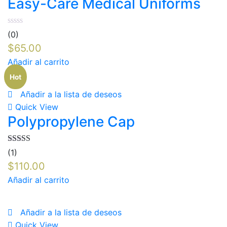
Easy-Care Medical Uniforms
(0)
$
65.00
Añadir al carrito
Hot
Añadir a la lista de deseos
Quick View
Polypropylene Cap
Valorado
(1)
en
4.00
de
$
110.00
5
Añadir al carrito
Añadir a la lista de deseos
Quick View