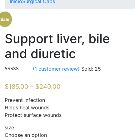
Inicio
Surgical Caps
Sale
Support liver, bile
and diuretic
(
1
customer review)
Sold:
25
Valorado
1
5.00
sobre 5
$
185.00
–
$
240.00
basado en
puntuación
de cliente
Prevent infection
Helps heal wounds
Protect surface wounds
size
Choose an option