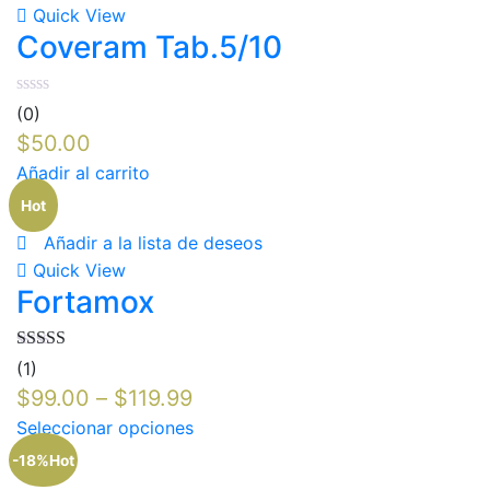
Quick View
Coveram Tab.5/10
(0)
$
50.00
Añadir al carrito
Hot
Añadir a la lista de deseos
Quick View
Fortamox
Valorado en
(1)
5.00
de 5
$
99.00
–
$
119.99
Seleccionar opciones
-18%
Hot