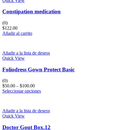
Quick View
Constipation medication
(0)
$
122.00
Añadir al carrito
Añadir a la lista de deseos
Quick View
Foliodress Gown Protect Basic
(0)
$
50.00
–
$
100.00
Seleccionar opciones
Añadir a la lista de deseos
Quick View
Doctor Gout Box.12