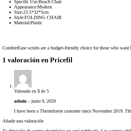
Specific Use:Beach Chair
Appearance:Modern
Size:23.5*32*5cm
Style:FOLDING CHAIR
Material:Plastic
ComfortEase scrubs are a budget-friendly choice for those who want lo
1 valoración en
Pricefil
Valorado en
5
de 5
admin
–
junio 9, 2020
I have been a Themeforest customer since November 2019. This
Añadir una valoración
Tu dirección de correo electrónico no será publicada.
Los campos obli