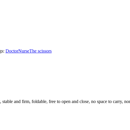
gs:
Doctor
Nurse
The scissors
 stable and firm, foldable, free to open and close, no space to carry, no