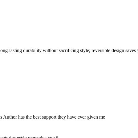
ng-lasting durability without sacrificing style; reversible design save
 Author has the best support they have ever given me
gatorios están marcados con
*