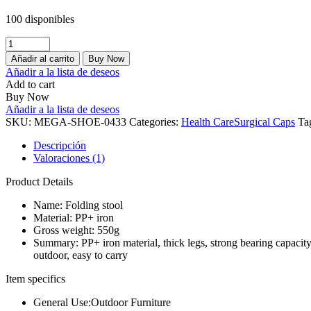
100 disponibles
Pricefil
cantidad
Añadir al carrito
Buy Now
Añadir a la lista de deseos
Add to cart
Buy Now
Añadir a la lista de deseos
SKU:
MEGA-SHOE-0433
Categories:
Health Care
Surgical Caps
Ta
Descripción
Valoraciones (1)
Product Details
Name: Folding stool
Material: PP+ iron
Gross weight: 550g
Summary: PP+ iron material, thick legs, strong bearing capacity,
outdoor, easy to carry
Item specifics
General Use:Outdoor Furniture