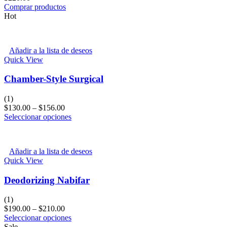
Comprar productos
Hot
Añadir a la lista de deseos
Quick View
Chamber-Style Surgical
(1)
$
130.00
–
$
156.00
Seleccionar opciones
Añadir a la lista de deseos
Quick View
Deodorizing Nabifar
(1)
$
190.00
–
$
210.00
Seleccionar opciones
Sale